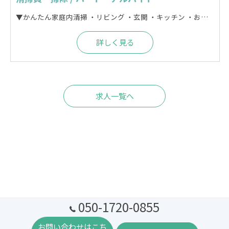
▼かんたん家庭内清掃 ・リビング ・玄関 ・キッチン ・お風呂 ・トイレ などの水回りを含むモップ掛けや掃除機かけ 拭き清掃などの簡単な清掃をお任せします。 ▼宿泊施設清掃 ・民泊 ・マンスリーの賃貸住宅の退去時 ・ロッジ ・ペンション ・貸別荘 上記施設の清掃をお任せします。 時短勤務 (2時間) なので、無理なく勤務できます。
詳しく見る
求人一覧へ
050-1720-0855
お問い合わせはこち