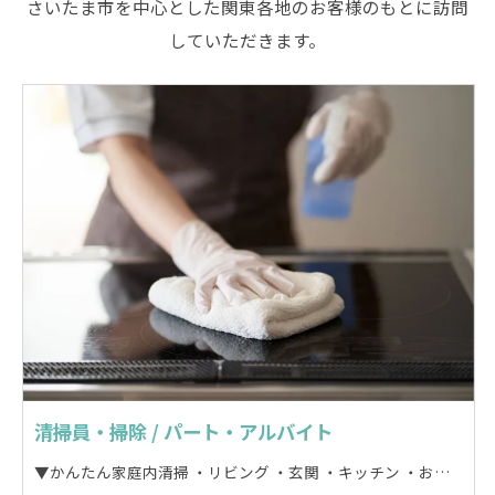
さいたま市を中心とした関東各地のお客様のもとに訪問
していただきます。
清掃員・掃除 / パート・アルバイト
▼かんたん家庭内清掃 ・リビング ・玄関 ・キッチン ・お風呂 ・トイレ などの水回りを含むモップ掛けや掃除機かけ 拭き清掃などの簡単な清掃をお任せします。 ▼宿泊施設清掃 ・民泊 ・マンスリーの賃貸住宅の退去時 ・ロッジ ・ペンション ・貸別荘 上記施設の清掃をお任せします。 時短勤務 (2時間) なので、無理なく勤務できます。